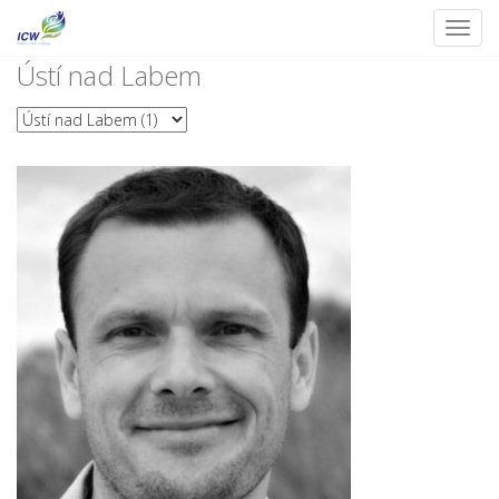
Toggl
Skip
Ústí nad Labem
to
content