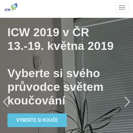
Toggl
ICW 2019 v ČR
ICW 2019 v ČR
ICW 2019 v ČR
13.-19. května 2019
13.-19. května 2019
13.-19. května 2019
Vyberte si svého
Seznamte se osobně
Mezinárodní týden
průvodce světem
s
koučování
koučování
profesionálními kouči ICF
Koučovací ochutnávky
Previous
Next
profesionálním
Přednášky
VYBERTE SI KOUČE