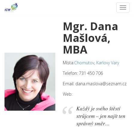
Toggl
Skip
Mgr. Dana
to
content
Mašlová,
MBA
Místa:
Chomutov
,
Karlovy Vary
Telefon: 731 450 706
Email: dana.maslova@seznam.cz
Web:
Každý je svého štěstí
strůjcem – jen najít ten
správný směr…