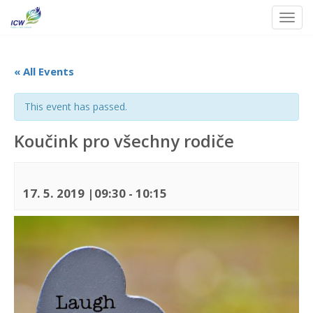
Toggl
Skip
to
content
« All Events
This event has passed.
Koučink pro všechny rodiče
17. 5. 2019 |09:30
-
10:15